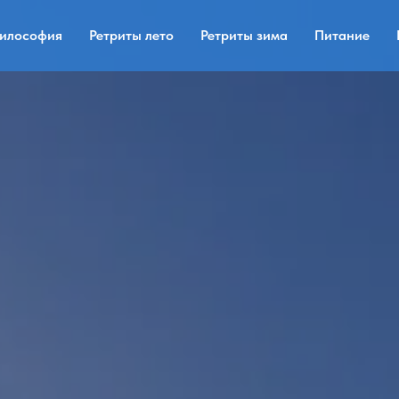
илософия
Ретриты лето
Ретриты зима
Питание